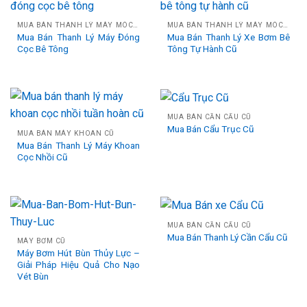
MUA BÁN THANH LÝ MÁY MÓC CÔNG TRÌNH CŨ
MUA BÁN THANH LÝ MÁY MÓC CÔNG TRÌNH CŨ
Mua Bán Thanh Lý Máy Đóng
Mua Bán Thanh Lý Xe Bơm Bê
Cọc Bê Tông
Tông Tự Hành Cũ
MUA BÁN CẦN CẨU CŨ
Mua Bán Cẩu Trục Cũ
MUA BÁN MÁY KHOAN CŨ
Mua Bán Thanh Lý Máy Khoan
Cọc Nhồi Cũ
MUA BÁN CẦN CẨU CŨ
Mua Bán Thanh Lý Cần Cẩu Cũ
MÁY BƠM CŨ
Máy Bơm Hút Bùn Thủy Lực –
Giải Pháp Hiệu Quả Cho Nạo
Vét Bùn