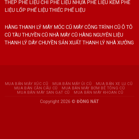
THÉP PHẾ LIỆU
CHÌ PHẾ LIỆU
NHỰA PHẾ LIỆU
KẼM PHẾ
LIỆU
LỐP PHẾ LIỆU
THIẾC PHẾ LIỆU
HÀNG THANH LÝ
MÁY MÓC CŨ
MÁY CÔNG TRÌNH CŨ
Ô TÔ
CŨ
TÀU THUYỀN CŨ
NHÀ MÁY CŨ
HÀNG NGUYÊN LIỆU
THANH LÝ DÂY CHUYỀN SẢN XUẤT
THANH LÝ NHÀ XƯỞNG
MUA BÁN MÁY XÚC CŨ
MUA BÁN MÁY ỦI CŨ
MUA BÁN XE LU CŨ
MUA BÁN CẦN CẨU CŨ
MUA BÁN MÁY BƠM BÊ TÔNG CŨ
MUA BÁN MÁY SAN GẠT CŨ
MUA BÁN MÁY KHOAN CŨ
Copyright 2026 ©
ĐỒNG NÁT