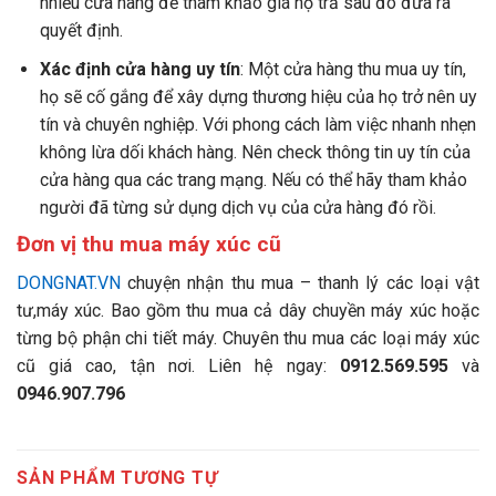
nhiều cửa hàng để tham khảo giá họ trả sau đó đưa ra
quyết định.
Xác định cửa hàng uy tín
: Một cửa hàng thu mua uy tín,
họ sẽ cố gắng để xây dựng thương hiệu của họ trở nên uy
tín và chuyên nghiệp. Với phong cách làm việc nhanh nhẹn
không lừa dối khách hàng. Nên check thông tin uy tín của
cửa hàng qua các trang mạng. Nếu có thể hãy tham khảo
người đã từng sử dụng dịch vụ của cửa hàng đó rồi.
Đơn vị thu mua
máy xúc
cũ
DONGNAT.VN
chuyện nhận thu mua – thanh lý các loại vật
tư,máy xúc. Bao gồm thu mua cả dây chuyền máy xúc hoặc
từng bộ phận chi tiết máy. Chuyên thu mua các loại máy xúc
cũ giá cao, tận nơi. Liên hệ ngay:
0912.569.595
và
0946.907.796
SẢN PHẨM TƯƠNG TỰ