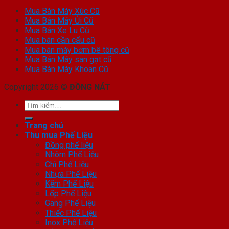
Mua Bán Máy Xúc Cũ
Mua Bán Máy Ủi Cũ
Mua Bán Xe Lu Cũ
Mua bán cần cẩu cũ
Mua bán máy bơm bê tông cũ
Mua Bán Máy san gạt cũ
Mua Bán Máy Khoan Cũ
Copyright 2026 ©
ĐỒNG NÁT
Trang chủ
Thu mua Phế Liệu
Đồng phế liệu
Nhôm Phế Liệu
Chì Phế Liệu
Nhựa Phế Liệu
Kẽm Phế Liệu
Lốp Phế Liệu
Gang Phế Liệu
Thiếc Phế Liệu
Inox Phế Liệu