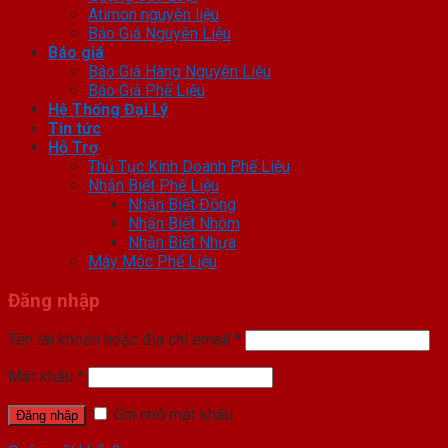
Atimon nguyên liệu
Báo Giá Nguyên Liệu
Báo giá
Báo Giá Hàng Nguyên Liệu
Báo Giá Phế Liệu
Hệ Thống Đại Lý
Tin tức
Hỗ Trợ
Thủ Tục Kinh Doanh Phế Liệu
Nhận Biết Phế Liệu
Nhận Biết Đồng
Nhận Biết Nhôm
Nhận Biết Nhựa
Máy Móc Phế Liệu
Đăng nhập
Tên tài khoản hoặc địa chỉ email
*
Mật khẩu
*
Ghi nhớ mật khẩu
Đăng nhập