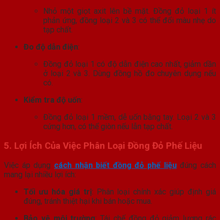
Nhỏ một giọt axit lên bề mặt. Đồng đỏ loại 1 ít
phản ứng, đồng loại 2 và 3 có thể đổi màu nhẹ do
tạp chất.
Đo độ dẫn điện
:
Đồng đỏ loại 1 có độ dẫn điện cao nhất, giảm dần
ở loại 2 và 3. Dùng đồng hồ đo chuyên dụng nếu
có.
Kiểm tra độ uốn
:
Đồng đỏ loại 1 mềm, dễ uốn bằng tay. Loại 2 và 3
cứng hơn, có thể giòn nếu lẫn tạp chất.
5. Lợi Ích Của Việc Phân Loại Đồng Đỏ Phế Liệu
Việc áp dụng
cách nhận biết đồng đỏ phế liệu
đúng cách
mang lại nhiều lợi ích:
Tối ưu hóa giá trị
: Phân loại chính xác giúp định giá
đúng, tránh thiệt hại khi bán hoặc mua.
Bảo vệ môi trường
: Tái chế đồng đỏ giảm lượng rác