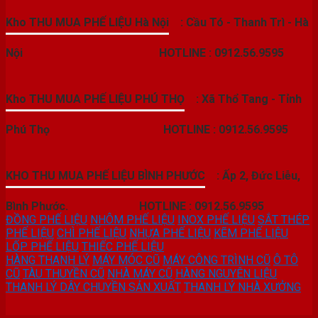
Kho THU MUA PHẾ LIỆU Hà Nội
: Cầu Tó - Thanh Trì - Hà
Nội
HOTLINE : 0912.56.9595
Kho THU MUA PHẾ LIỆU PHÚ THỌ
: Xã Thổ Tang - Tỉnh
Phú Thọ
HOTLINE : 0912.56.9595
KHO THU MUA PHẾ LIỆU BÌNH PHƯỚC
: Ấp 2, Đức Liễu,
Bình Phước.
HOTLINE : 0912.56.9595
ĐỒNG PHẾ LIỆU
NHÔM PHẾ LIỆU
INOX PHẾ LIỆU
SẮT THÉP
PHẾ LIỆU
CHÌ PHẾ LIỆU
NHỰA PHẾ LIỆU
KẼM PHẾ LIỆU
LỐP PHẾ LIỆU
THIẾC PHẾ LIỆU
HÀNG THANH LÝ
MÁY MÓC CŨ
MÁY CÔNG TRÌNH CŨ
Ô TÔ
CŨ
TÀU THUYỀN CŨ
NHÀ MÁY CŨ
HÀNG NGUYÊN LIỆU
THANH LÝ DÂY CHUYỀN SẢN XUẤT
THANH LÝ NHÀ XƯỞNG