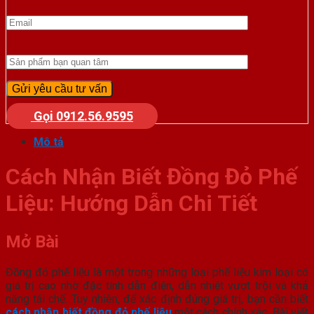
Gọi 0912.56.9595
Mô tả
Cách Nhận Biết Đồng Đỏ Phế
Liệu: Hướng Dẫn Chi Tiết
Mở Bài
Đồng đỏ phế liệu là một trong những loại phế liệu kim loại có
giá trị cao nhờ đặc tính dẫn điện, dẫn nhiệt vượt trội và khả
năng tái chế. Tuy nhiên, để xác định đúng giá trị, bạn cần biết
cách nhận biết đồng đỏ phế liệu
một cách chính xác. Bài viết