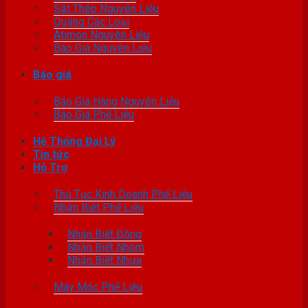
Sắt Thép Nguyên Liệu
Quặng Các Loại
Atimon Nguyên Liệu
Báo Giá Nguyên Liệu
Báo giá
Báo Giá Hàng Nguyên Liệu
Báo Giá Phế Liệu
Hệ Thống Đại Lý
Tin tức
Hỗ Trợ
Thủ Tục Kinh Doanh Phế Liệu
Nhận Biết Phế Liệu
Nhận Biết Đồng
Nhận Biết Nhôm
Nhận Biết Nhựa
Máy Móc Phế Liệu