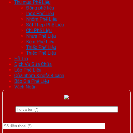
Thu mua Phế Liệu
Đồng phế liệu
Inox Phế Liệu
Nhôm Phế Liệu
Sắt Thép Phế Liệu
Chì Phế Liệu
Nhựa Phế Liệu
Kẽm Phế Liệu
Thiếc Phế Liệu
Thiếc Phế Liệu
Hỗ Trợ
Dịch Vụ Sửa Chữa
Lốp Phế Liệu
Cửa nhôm Xingfa 4 cánh
Báo Giá Phế Liệu
Vách Ngăn