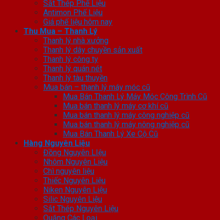
Sắt Thép Phế Liệu
Antimon Phế Liệu
Giá phế liệu hôm nay
Thu Mua – Thanh Lý
Thanh lý nhà xưởng
Thanh lý dây chuyền sản xuất
Thanh lý công ty
Thanh lý quán nét
Thanh lý tàu thuyền
Mua bán – thanh lý máy móc cũ
Mua Bán Thanh Lý Máy Móc Công Trình Cũ
Mua bán thanh lý máy cơ khí cũ
Mua bán thanh lý máy công nghiệp cũ
Mua bán thanh lý máy nông nghiệp cũ
Mua Bán Thanh Lý Xe Cộ Cũ
Hàng Nguyên Liệu
Đồng Nguyên LIệu
Nhôm Nguyên Liệu
Chì nguyên liệu
Thiếc Nguyên Liệu
Niken Nguyên Liệu
Silic Nguyên Liệu
Sắt Thép Nguyên Liệu
Quặng Các Loại