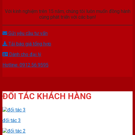
Với kinh nghiệm trên 15 năm, chúng tôi luôn muốn đồng hành
cùng phát triển với các bạn!
Gửi yêu cầu tư vấn
Tải báo giá tổng hợp
Dành cho đại lý
Hotline: 0912.56.9595
ĐỐI TÁC KHÁCH HÀNG
đối tác 3